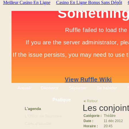
Meilleur Casino En Ligne
Casino En Ligne Bonus Sans Dépôt
Accueil
Découvrir
Séjourner
Se balader
Pratique
◄ Retour
Les conjoin
L'agenda
Catégorie :
Théâtre
L'Office de Tourisme
Date :
11 déc 2012
Carte d'identité
Horaire :
20:45