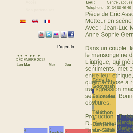
Accès
Lieu :
Centre Jacques 
Téléphone :
01 34 80 46 49
Nos partenaires
Pièce de Eric Ass
Metteur en scène
Avec : Jean-Luc M
Anne-Sophie Ger
L'agenda
Dans un couple, la
le mensonge ne de
◄
►
◄◄
►►
DÉCEMBRE 2012
L'intrigue, qui mêl
Lun
Mar
Mer
Jeu
Ven
Sam
sentiments, met 
1
entre leur éthique
7
Eddy la
quelque chose à r
Gooyatsh
transgression mai
ses raisons. Bonn
Salon des
obscures.
vins
Téléthon
Production : Théâ
8
à
Marché
Durée prévue : 1
Carrières-
Marly-
5
Tarifs : 35€ - 30€ 
sur-Seine
4
6