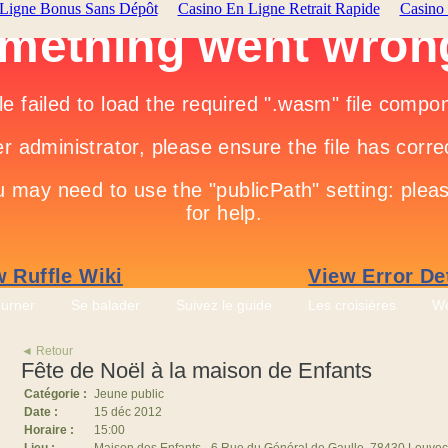
 Ligne Bonus Sans Dépôt
Casino En Ligne Retrait Rapide
Casino
ourner
Se balader
Suivez le guide
Les croisières
We
◄ Retour
Fête de Noël à la maison de Enfants
Catégorie :
Jeune public
Date :
15 déc 2012
Horaire :
15:00