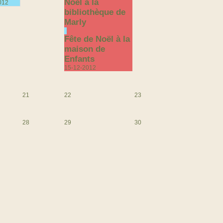
Noël à la
012
bibliothèque de
Marly
Fête de Noël à la
maison de
Enfants
15-12-2012
21
22
23
28
29
30