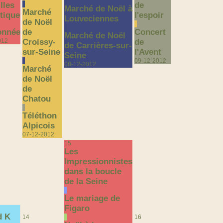
lles
de
Marché de Noël à
Marché
ntique
l'espoir
Louveciennes
de Noël
onnée
de
Concert
Marché de Noël
012
Croissy-
de
de Carrières-sur-
sur-Seine
l'Avent
Seine
09-12-2012
08-12-2012
Marché
de Noël
de
Chatou
Téléthon
Alpicois
07-12-2012
15
Les
Impressionnistes
dans la boucle
de la Seine
Le mariage de
Figaro
d K
14
16