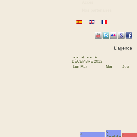
Accès
Nos partenaires
L'agenda
◄
►
◄◄
►►
DÉCEMBRE 2012
Lun
Mar
Mer
Jeu
5
4
6