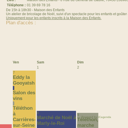
Lieu :
Maison des Enfants - 6 Rue du Général de Gaulle, 78430 Louvec
Téléphone :
01 39 69 78 16
De 15h à 18h30 - Maison des Enfants
Un atelier de bricolage de Noël, suivi d'un spectacle pour les enfants et goûter 
Uniquement pour les enfants inscrits à la Maison des Enfants.
Plan d'accès :
Ven
Sam
Dim
1
2
7
Eddy la
Gooyatsh
Salon des
vins
Téléthon
8
à
9
Marché de Noël à
Powered by
iCagenda
Carrières-
Téléthon,
Marly-le-Roi
sur-Seine
marche