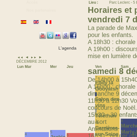
Accès
Lieu :
Parc Leclerc - 5
Horaires et
Nos partenaires
vendredi 7 
La parade de Max e
pour les enfants.
A 18h30 : chorale 
L'agenda
A 19h00 : discours
mise en lumière de
◄
►
◄◄
►►
DÉCEMBRE 2012
Lun
Mar
Mer
Jeu
Ven
Sam
samedi 8 d
1
7
De 14h00 à 15h40
Eddy la
A 16h00 : chorale
Gooyatsh
dimanche 9 décem
Salon des
11h30 à 12h30 Vou
vins
concours de Noël.
15h30 - 30 enfant
Téléthon
au sort
8
à
Marché
Carrières-
Animations
Marly-
5
sur-Seine
4
16h30 : gouter off
6