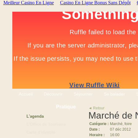
Meilleur Casino En Ligne
Casino En Ligne Bonus Sans Dépôt
Accueil
Découvrir
Séjourner
Se balader
Pratique
◄ Retour
Marché de N
L'agenda
Catégorie :
Marché, foire
L'Office de Tourisme
Date :
07 déc 2012
Carte d'identité
Horaire :
16:00