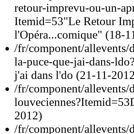
retour-imprevu-ou-un-ap
Itemid=53
"Le Retour Imp
l'Opéra...comique" (
18-1
/fr/component/allevents/
la-puce-que-jai-dans-ld
j'ai dans l'do (
21-11-201
/fr/component/allevents/d
louveciennes?Itemid=53
2012
)
/fr/component/allevents/d