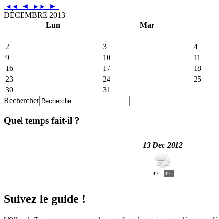
◄
►
◄◄
►►
DÉCEMBRE 2013
Lun
Mar
2
3
4
9
10
11
16
17
18
23
24
25
30
31
Rechercher
Quel temps fait-il ?
13 Dec 2012
4°C
4°C
Suivez le guide !