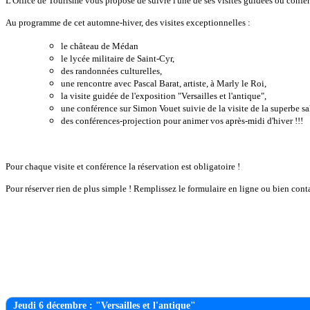
L'Office de Tourisme vous propose de suivre l'une de ses visites guidées ou confé
Au programme de cet automne-hiver, des visites exceptionnelles :
le château de Médan
le lycée militaire de Saint-Cyr,
des randonnées culturelles,
une rencontre avec Pascal Barat, artiste, à Marly le Roi,
la visite guidée de l'exposition "Versailles et l'antique",
une conférence sur Simon Vouet suivie de la visite de la superbe s
des conférences-projection pour animer vos après-midi d'hiver !!!
Pour chaque visite et conférence la réservation est obligatoire !
Pour réserver rien de plus simple ! Remplissez le formulaire en ligne ou bien con
Jeudi 6 décembre : "Versailles et l'antique"