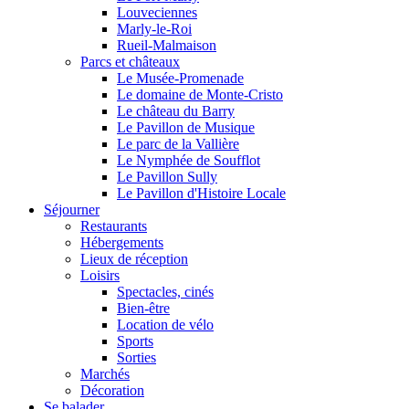
Louveciennes
Marly-le-Roi
Rueil-Malmaison
Parcs et châteaux
Le Musée-Promenade
Le domaine de Monte-Cristo
Le château du Barry
Le Pavillon de Musique
Le parc de la Vallière
Le Nymphée de Soufflot
Le Pavillon Sully
Le Pavillon d'Histoire Locale
Séjourner
Restaurants
Hébergements
Lieux de réception
Loisirs
Spectacles, cinés
Bien-être
Location de vélo
Sports
Sorties
Marchés
Décoration
Se balader