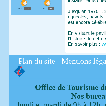
installer leurs che
36°C
23°C
33°C
18°C
Jusqu'en 1970, Cr
agricoles, navets, 
est encore célébré
En visitant le pavi
l'histoire de cette v
En savoir plus :
w
Plan du site
-
Mentions léga
Office de Tourisme d
Nos bureau
lundi et mardi de 9h à 12h, 