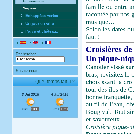
Les croisières
famille ou entre a
Sequana
racontée par nos g
Echappées vertes
musique…
Un jour en ville
Selon les dates ou
Parcs et châteaux
faut !
Croisières de
Rechercher
Un pique-niq
Canotier vissé sur
Suivez-nous !
bras, revisitez le
choisissant la cro
Quel temps fait-il ?
tour des îles de C
3 Jul 2015
4 Jul 2015
bonne franquette, 
au fil de l’eau, o
36°C
23°C
33°C
18°C
Bougival. Tout si
et savoureux.
Croisière pique-