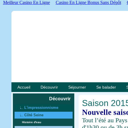
Meilleur Casino En Ligne
Casino En Ligne Bonus Sans Dépôt
Accueil
Découvrir
Séjourner
Se balader
Découvrir
Saison 201
L'impressionnisme
Nouvelle sais
Côté Seine
Tout l’été au Pay
Histoire d'eau
d'1h30 ou de 3h s