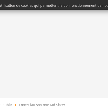
'utilisation de cookies qui permettent le bon fonctionnement de notr
SE BALADER
SE DIVERTIR
SÉJOURNER
e public
Emmy fait son one Kid Show