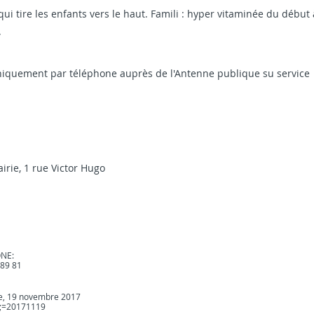
qui tire les enfants vers le haut. Famili : hyper vitaminée du début 
.
niquement par téléphone auprès de l'Antenne publique su service
rie, 1 rue Victor Hugo
NE:
 89 81
e, 19 novembre 2017
e;=20171119