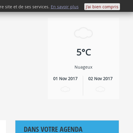
e site et de ses services.
En savoir plus
J'ai bien compris
SAVOURER
5°C
Nuageux
01 Nov 2017
02 Nov 2017
DANS VOTRE AGENDA