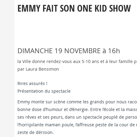
EMMY FAIT SON ONE KID SHOW
Le lycée militaire
09
SAMEDI 9 DECEMBRE A 14h3
décem
Héritier de trois siècles d’h
201
traditi...
DIMANCHE 19 NOVEMBRE à 16h
la Ville donne rendez-vous aux 5-10 ans et à leur famille 
par Laura Bensimon
Rires assurés !
Présentation du spectacle
Emmy monte sur scène comme les grands pour nous raconter
bonne dose d’humour et d’énergie. Entre l’école et la maiso
ses rêves et ses peurs, dans un spectacle peuplé de perso
l’horripilante maman poule, l’affreuse peste de la cour de
zeste de dérision.