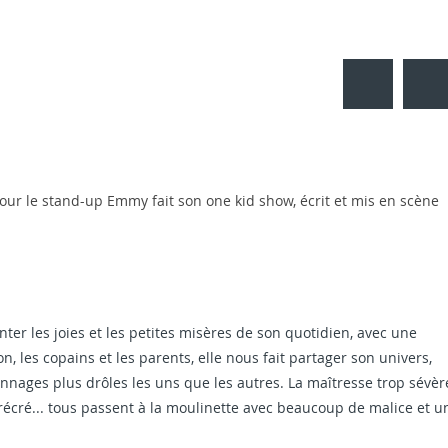
 de Saint-Cyr
Alexandre Dumas et les voyag
21
0 Visite guidée :
DIMANCHE 21 JANVIER A 14h30 Visite guid
bre
janvier 2018
istoire et d’une
En 1832, fuyant le choléra et le climat pol
7
p...
pour le stand-up Emmy fait son one kid show, écrit et mis en scène
 les joies et les petites misères de son quotidien, avec une
n, les copains et les parents, elle nous fait partager son univers,
nnages plus drôles les uns que les autres. La maîtresse trop sévèr
 récré... tous passent à la moulinette avec beaucoup de malice et u