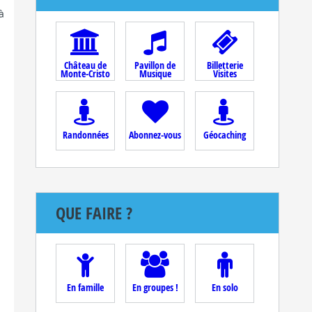
à
Château de
Pavillon de
Billetterie
Monte-Cristo
Musique
Visites
Randonnées
Abonnez-vous
Géocaching
QUE FAIRE ?
En famille
En groupes !
En solo