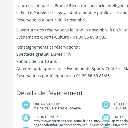
La presse en parle : France Bleu : un spectacle intelligent 
la fin. Le Parisien : les gags s’entrainent le public accroche
Réservations à partir du 6 novembre
Ouverture des réservations le lundi 6 novembre à 8h30 u
Événements-Sports-Culture - 01 30 86 89 81/83.
Renseignements et réservations :
Spectacle gratuit. Durée : 1h
Public : de 5 à 10 ans
Antenne publique service Evénements-Sports-Culture - Mai
Réservations par téléphone au 01 30 86 89 81/83
Détails de l'événement
ORGANISATEUR:
TÉLÉPHO
Mairie de Carrières-sur-Seine
01 30 86
SITE INTERNET:
DATE:
http://www.carrieres-sur-seine.fr//jsp/site/Portal.jsp?
dimanch
page=calendar&action;=show_result&event;_id=1396&dat