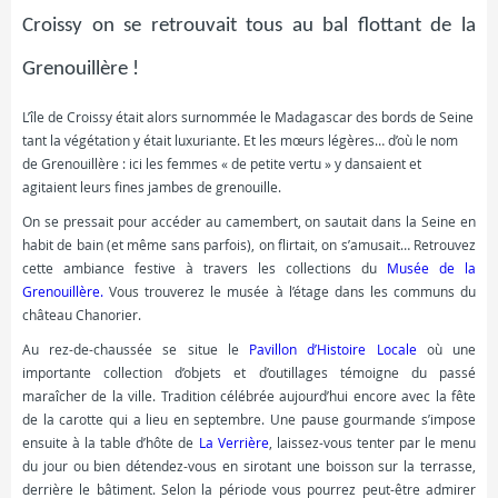
Croissy on se retrouvait tous au bal flottant de la
Grenouillère !
L’île de Croissy était alors surnommée le Madagascar des bords de Seine
tant la végétation y était luxuriante. Et les mœurs légères… d’où le nom
de Grenouillère : ici les femmes « de petite vertu » y dansaient et
agitaient leurs fines jambes de grenouille.
On se pressait pour accéder au camembert, on sautait dans la Seine en
habit de bain (et même sans parfois), on flirtait, on s’amusait… Retrouvez
cette ambiance festive à travers les collections du
Musée de la
Grenouillère.
Vous trouverez le musée à l’étage dans les communs du
château Chanorier.
Au rez-de-chaussée se situe le
Pavillon d’Histoire Locale
où une
importante collection d’objets et d’outillages témoigne du passé
maraîcher de la ville. Tradition célébrée aujourd’hui encore avec la fête
de la carotte qui a lieu en septembre. Une pause gourmande s’impose
ensuite à la table d’hôte de
La Verrière
, laissez-vous tenter par le menu
du jour ou bien détendez-vous en sirotant une boisson sur la terrasse,
derrière le bâtiment. Selon la période vous pourrez peut-être admirer