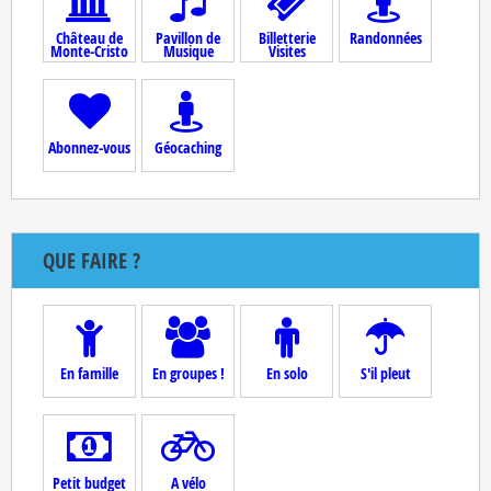
Château de
Pavillon de
Billetterie
Randonnées
Monte-Cristo
Musique
Visites
Abonnez-vous
Géocaching
QUE FAIRE ?
En famille
En groupes !
En solo
S'il pleut
Petit budget
A vélo