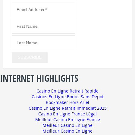
INTERNET HIGHLIGHTS
Casino En Ligne Retrait Rapide
Casinos En Ligne Bonus Sans Depot
Bookmaker Hors Arjel
Casino En Ligne Retrait Immédiat 2025
Casino En Ligne France Légal
Meilleur Casino En Ligne France
Meilleur Casino En Ligne
Meilleur Casino En Ligne