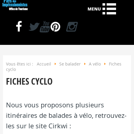
Vous êtes ici :
Accueil
Se balader
A vélo
Fiches
cyclo
FICHES CYCLO
Nous vous proposons plusieurs
itinéraires de balades à vélo, retrouvez-
les sur le site Cirkwi :