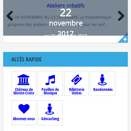
Ateliers créatifs
22
DU 20 NOVEMBRE AU 22 DECEMBRE La médiathèque
novembre
propose des ateliers créatifs de Noël pour les enf...
2017
au
22 décembre 2017
ACCÈS RAPIDE
Château de
Pavillon de
Billetterie
Randonnées
Monte-Cristo
Musique
Visites
Abonnez-vous
Géocaching