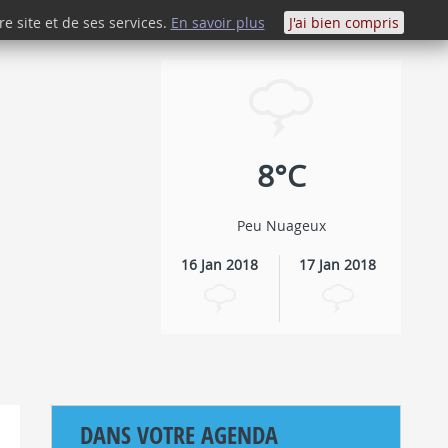
e site et de ses services.
En savoir plus
J'ai bien compris
SAVOURER
8°C
Peu Nuageux
16 Jan 2018
17 Jan 2018
DANS VOTRE AGENDA