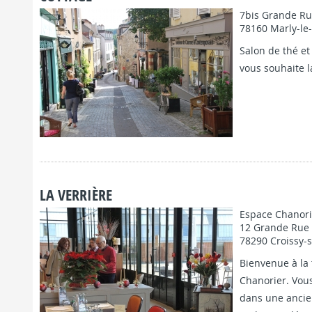
7bis Grande R
78160 Marly-le
Salon de thé et
vous souhaite 
FICHE COMP
LA VERRIÈRE
Espace Chanori
12 Grande Rue
78290 Croissy-
Bienvenue à la 
Chanorier. Vous
dans une ancien