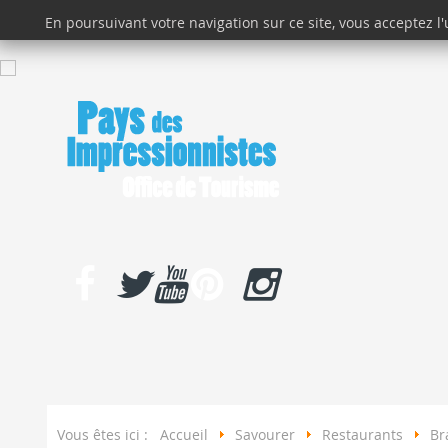
En poursuivant votre navigation sur ce site, vous acceptez l
DÉCOUVRIR
Vous êtes ici :
Accueil
Savourer
Restaurants
Br