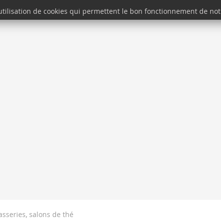
'utilisation de cookies qui permettent le bon fonctionnement de notr
SE BALADER
SE DIVERTIR
SÉJOURNER
asseries, salons de thé