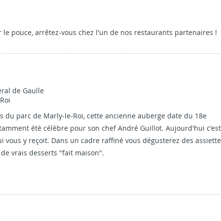
SITRU
Alexandre Dumas et les voyag
ars
21
le pouce, arrêtez-vous chez l'un de nos restaurants partenaires !
ueil des
DIMANCHE 21 JANVIER A 14h30 Visite guid
8
janvier 2018
u film pédagogique,
En 1832, fuyant le choléra et le climat pol
p...
ral de Gaulle
-Roi
s du parc de Marly-le-Roi, cette ancienne auberge date du 18e
notamment été célèbre pour son chef André Guillot. Aujourd'hui c'est
qui vous y reçoit. Dans un cadre raffiné vous dégusterez des assiett
e vrais desserts "fait maison".
LÈTE