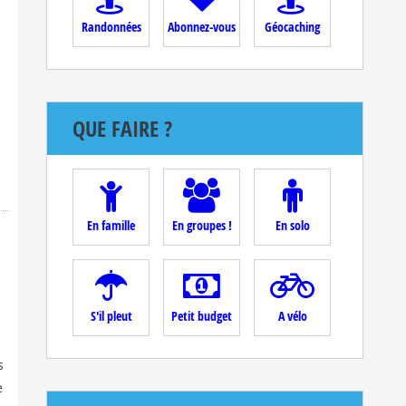
Randonnées
Abonnez-vous
Géocaching
QUE FAIRE ?
En famille
En groupes !
En solo
S'il pleut
Petit budget
A vélo
s
e