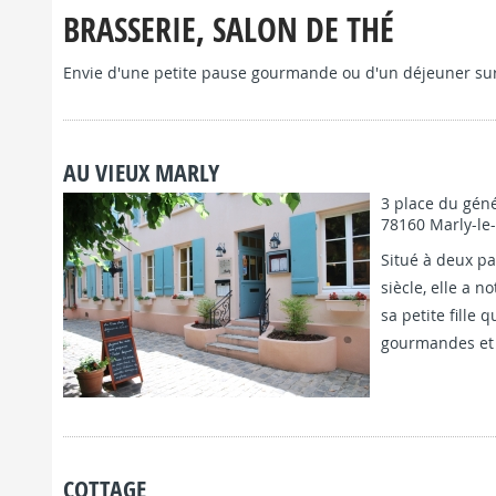
BRASSERIE, SALON DE THÉ
Visite du 
22 m
Envie d'une petite pause gourmande ou d'un déjeuner sur 
JEUDI 22 MARS à 14h30 Acc
201
participants, projection d
explication des...
AU VIEUX MARLY
3 place du géné
78160 Marly-le
Situé à deux pa
siècle, elle a 
sa petite fille 
gourmandes et d
FICHE COMP
COTTAGE