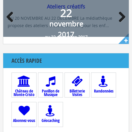
Ateliers créatifs
22
DU 20 NOVEMBRE AU 22 DECEMBRE La médiathèque
novembre
propose des ateliers créatifs de Noël pour les enf...
2017
au
22 décembre 2017
ACCÈS RAPIDE
Château de
Pavillon de
Billetterie
Randonnées
Monte-Cristo
Musique
Visites
Abonnez-vous
Géocaching