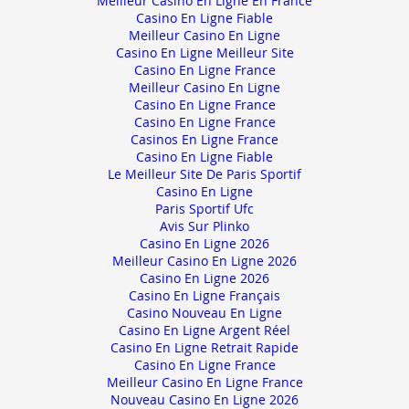
Meilleur Casino En Ligne En France
Casino En Ligne Fiable
Meilleur Casino En Ligne
Casino En Ligne Meilleur Site
Casino En Ligne France
Meilleur Casino En Ligne
Casino En Ligne France
Casino En Ligne France
Casinos En Ligne France
Casino En Ligne Fiable
Le Meilleur Site De Paris Sportif
Casino En Ligne
Paris Sportif Ufc
Avis Sur Plinko
Casino En Ligne 2026
Meilleur Casino En Ligne 2026
Casino En Ligne 2026
Casino En Ligne Français
Casino Nouveau En Ligne
Casino En Ligne Argent Réel
Casino En Ligne Retrait Rapide
Casino En Ligne France
Meilleur Casino En Ligne France
Nouveau Casino En Ligne 2026