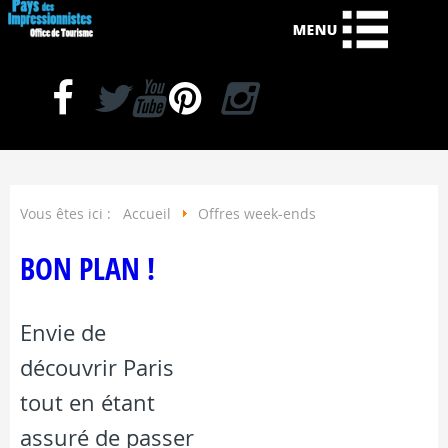
Vous êtes ici :
Accueil
Offres week-ends
BON PLAN !
Envie de
découvrir Paris
tout en étant
assuré de passer