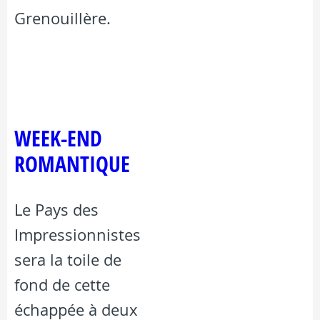
Grenouillère.
LIRE LA SUITE...
WEEK-END
ROMANTIQUE
Le Pays des
Impressionnistes
sera la toile de
fond de cette
échappée à deux