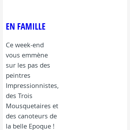
EN FAMILLE
Ce week-end
vous emmène
sur les pas des
peintres
Impressionnistes,
des Trois
Mousquetaires et
des canoteurs de
la belle Epoque !