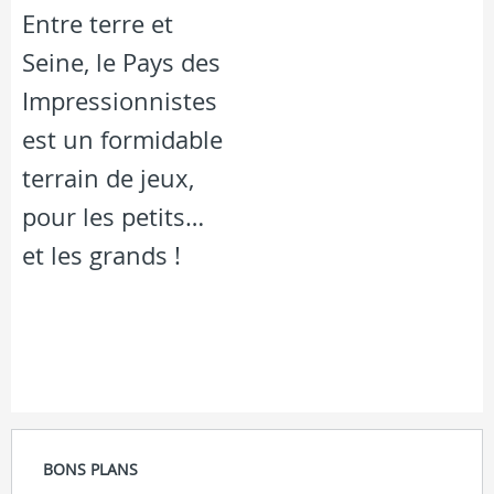
Entre terre et
Seine, le Pays des
Impressionnistes
est un formidable
terrain de jeux,
pour les petits…
et les grands !
LIRE LA SUITE...
BONS PLANS