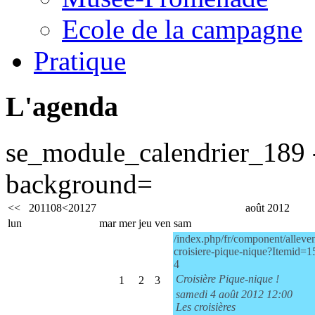
Ecole de la campagne
Pratique
L'agenda
se_module_calendrier_189 
background=
<<
2011
08
<
2012
7
août 2012
lun
mar
mer
jeu
ven
sam
/index.php/fr/component/alleven
croisiere-pique-nique?Itemid=1
4
Croisière Pique-nique !
1
2
3
samedi 4 août 2012 12:00
Les croisières