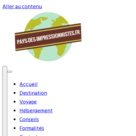
Aller au contenu
L'actualité du voyageur
Accueil
pays-des-
Destination
Voyage
impressionnistes.fr
Hébergement
Conseils
Formalités