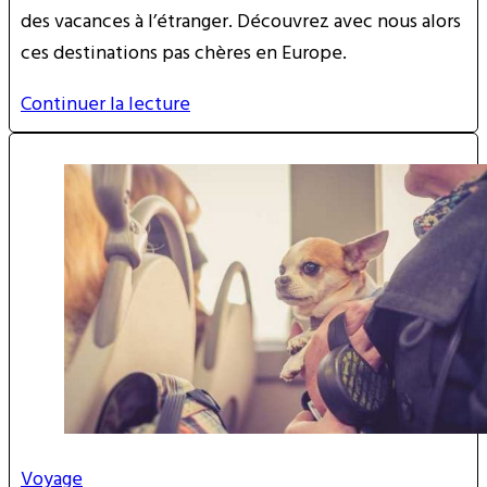
des vacances à l’étranger. Découvrez avec nous alors
ces destinations pas chères en Europe.
Continuer la lecture
Voyage