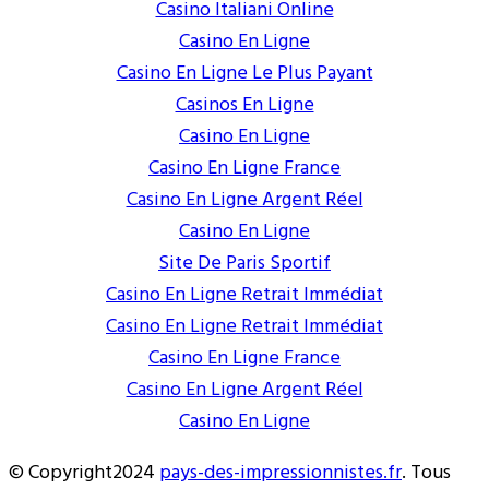
Casino Italiani Online
Casino En Ligne
Casino En Ligne Le Plus Payant
Casinos En Ligne
Casino En Ligne
Casino En Ligne France
Casino En Ligne Argent Réel
Casino En Ligne
Site De Paris Sportif
Casino En Ligne Retrait Immédiat
Casino En Ligne Retrait Immédiat
Casino En Ligne France
Casino En Ligne Argent Réel
Casino En Ligne
© Copyright2024
pays-des-impressionnistes.fr
. Tous