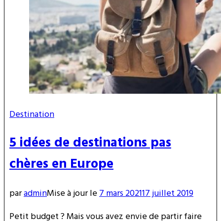
Destination
5 idées de destinations pas
chères en Europe
par
admin
Mise à jour le
7 mars 2021
17 juillet 2019
Petit budget ? Mais vous avez envie de partir faire