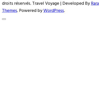
droits réservés. Travel Voyage | Developed By
Rara
Themes
. Powered by
WordPress
.