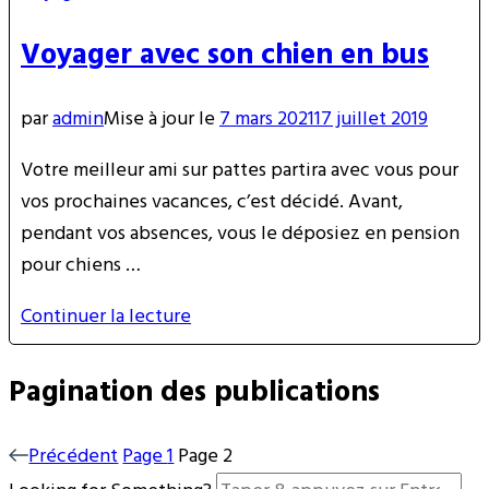
Voyager avec son chien en bus
par
admin
Mise à jour le
7 mars 2021
17 juillet 2019
Votre meilleur ami sur pattes partira avec vous pour
vos prochaines vacances, c’est décidé. Avant,
pendant vos absences, vous le déposiez en pension
pour chiens …
Continuer la lecture
Pagination des publications
Précédent
Page
1
Page
2